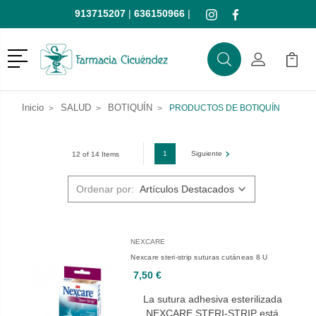
913715207
|
636150966
|
Menú
Buscar
Mi Cuenta
Mi Ca
Buscar
Inicio
SALUD
BOTIQUÍN
PRODUCTOS DE BOTIQUÍN
1
Siguiente
12 of 14 Items
Ordenar por:
NEXCARE
Nexcare steri-strip suturas cutáneas 8 U
7,50 €
La sutura adhesiva esterilizada
NEXCARE STERI-STRIP está