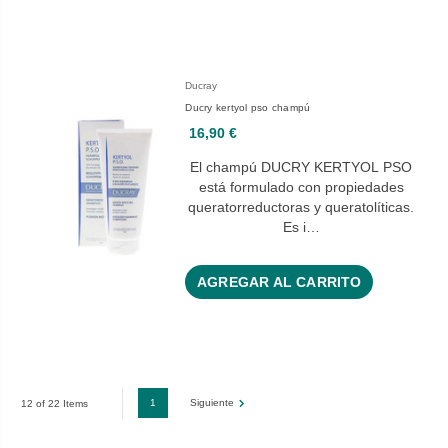
Ducray
Ducry kertyol pso champú
16,90 €
El champú DUCRY KERTYOL PSO
está formulado con propiedades
queratorreductoras y queratolíticas.
Es i…
AGREGAR AL CARRITO
1
Siguiente
12 of 22 Items