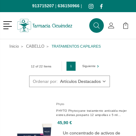
913715207
|
636150966
|
Menú
Buscar
Mi Cuenta
Mi Ca
Buscar
Inicio
CABELLO
TRATAMIENTOS CAPILARES
1
Siguiente
12 of 22 Items
Ordenar por:
Phyto
PHYTO Phytocyane tratamiento anticaida mujer
estres,dietas,posparto 12 ampollas x 5 ml
Champu Phytocyane 100 ml de regalo
45,90 €
Un concentrado de activos de