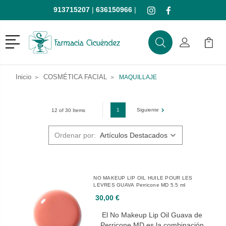
913715207
|
636150966
|
Menú
Buscar
Mi Cuenta
Mi Ca
Buscar
Inicio
COSMÉTICA FACIAL
MAQUILLAJE
1
Siguiente
12 of 30 Items
Ordenar por:
NO MAKEUP LIP OIL HUILE POUR LES
LEVRES GUAVA Perricone MD 5.5 ml
30,00 €
El No Makeup Lip Oil Guava de
Perricone MD es la combinación