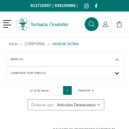
913715207
|
636150966
|
Menú
Buscar
Mi Cuenta
Mi Ca
Buscar
Inicio
CORPORAL
HIGIENE ÍNTIMA
MARCAS
COMPRAR POR PRECIO
1
Siguiente
12 of 62 Items
Ordenar por: