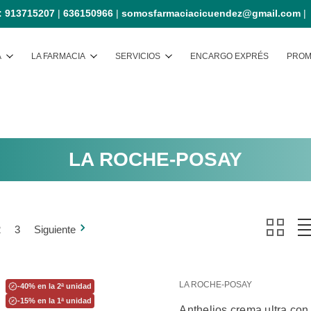
:
913715207
|
636150966
|
somosfarmaciacicuendez@gmail.com
Buscar
A
LA FARMACIA
SERVICIOS
ENCARGO EXPRÉS
PROM
LA ROCHE-POSAY
2
3
Siguiente
LA ROCHE-POSAY
-40% en la 2ª unidad
-15% en la 1ª unidad
Anthelios crema ultra con 