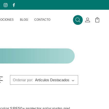
|
OCIONES
BLOG
CONTACTO
Buscar
Mi Cuenta
Mi Carr
Ordenar por:
color SPF50+ protector solar rostro piel