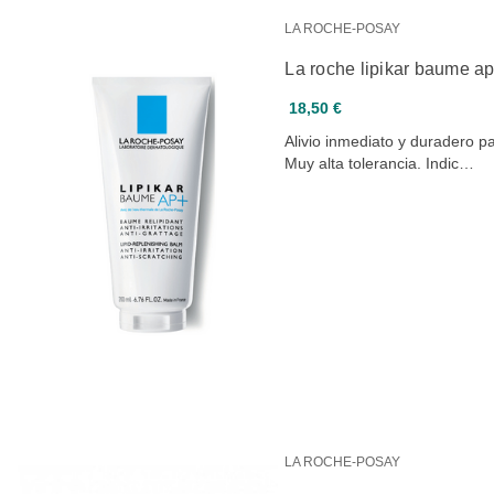
LA ROCHE-POSAY
La roche lipikar baume a
18,50 €
Alivio inmediato y duradero p
Muy alta tolerancia. Indic…
LA ROCHE-POSAY