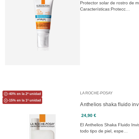
Protector solar de rostro de 
Características:Protecc…
LA ROCHE-POSAY
-40% en la 2ª unidad
-15% en la 1ª unidad
Anthelios shaka fluido in
24,90 €
El Anthelios Shaka Fluido Invi
todo tipo de piel, espe…