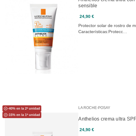
sensible
24,90 €
Protector solar de rostro de 
Características:Protecc…
LA ROCHE-POSAY
-40% en la 2ª unidad
-15% en la 1ª unidad
Anthelios crema ultra SPF5
24,90 €