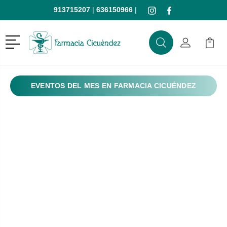
913715207
|
636150966
|
Menú
Buscar
Mi Cuenta
Mi Ca
Buscar
EVENTOS DEL MES EN FARMACIA CICUÉNDEZ