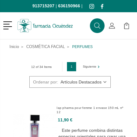
913715207
|
636150966
|
Menú
Buscar
Mi Cuenta
Mi Ca
Buscar
Inicio
COSMÉTICA FACIAL
PERFUMES
1
Siguiente
12 of 34 Items
Ordenar por:
Iap pharma pour femme 1 envase 150 mL nº
12
11,90 €
Este perfume combina distintas
especias orientales para crear una