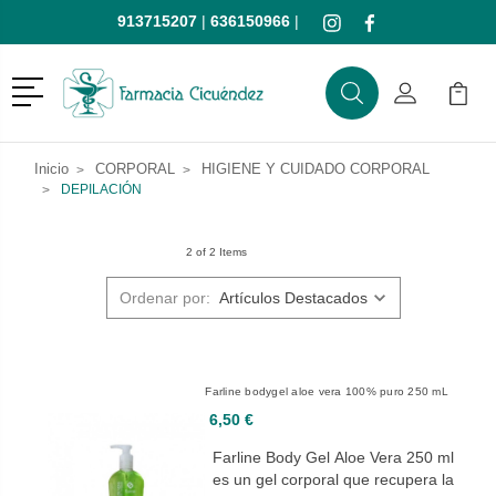
913715207
|
636150966
|
Menú
Buscar
Mi Cuenta
Mi Ca
Buscar
Inicio
CORPORAL
HIGIENE Y CUIDADO CORPORAL
DEPILACIÓN
2 of 2 Items
Ordenar por:
Farline bodygel aloe vera 100% puro 250 mL
6,50 €
Farline Body Gel Aloe Vera 250 ml
es un gel corporal que recupera la