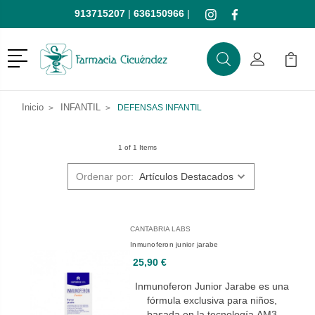
913715207
|
636150966
|
Menú
Buscar
Mi Cuenta
Mi Ca
Buscar
Inicio
INFANTIL
DEFENSAS INFANTIL
1 of 1 Items
Ordenar por:
CANTABRIA LABS
Inmunoferon junior jarabe
25,90 €
Inmunoferon Junior Jarabe es una
fórmula exclusiva para niños,
basada en la tecnología AM3