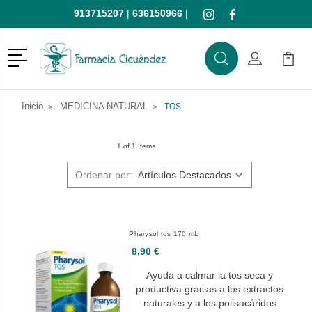
913715207
|
636150966
|
Menú
Buscar
Mi Cuenta
Mi Ca
Buscar
Inicio
MEDICINA NATURAL
TOS
1 of 1 Items
Ordenar por:
Pharysol tos 170 mL
8,90 €
Ayuda a calmar la tos seca y
productiva gracias a los extractos
naturales y a los polisacáridos